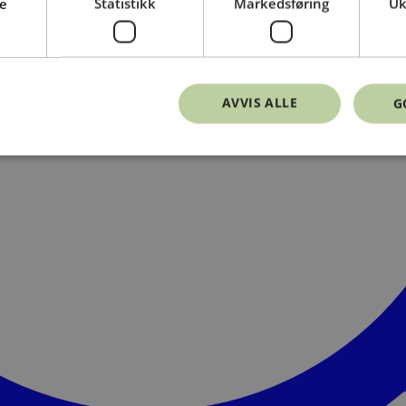
e
Statistikk
Markedsføring
Uk
AVVIS ALLE
G