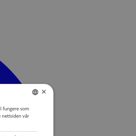
×
al fungere som
NORWEGIAN
e nettsiden vår
ENGLISH