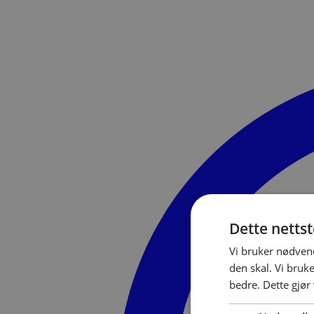
Dette netts
Vi bruker nødvend
den skal. Vi bruk
bedre. Dette gjør