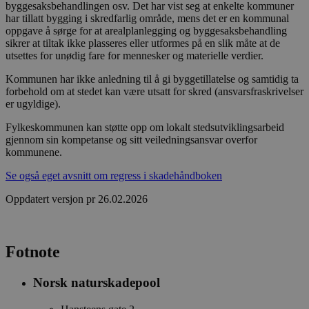
byggesaksbehandlingen osv. Det har vist seg at enkelte kommuner
har tillatt bygging i skredfarlig område, mens det er en kommunal
oppgave å sørge for at arealplanlegging og byggesaksbehandling
sikrer at tiltak ikke plasseres eller utformes på en slik måte at de
utsettes for unødig fare for mennesker og materielle verdier.
Kommunen har ikke anledning til å gi byggetillatelse og samtidig ta
forbehold om at stedet kan være utsatt for skred (ansvarsfraskrivelser
er ugyldige).
Fylkeskommunen kan støtte opp om lokalt stedsutviklingsarbeid
gjennom sin kompetanse og sitt veiledningsansvar overfor
kommunene.
Se også eget avsnitt om regress i skadehåndboken
Oppdatert versjon pr 26.02.2026
Fotnote
Norsk naturskadepool