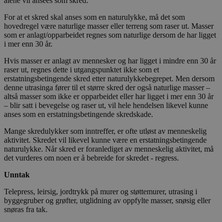
alene vil ansees som skred.
For at et skred skal anses som en naturulykke, må det som
hovedregel være naturlige masser eller terreng som raser ut. Masser
som er anlagt/opparbeidet regnes som naturlige dersom de har ligget
i mer enn 30 år.
Hvis masser er anlagt av mennesker og har ligget i mindre enn 30 år
raser ut, regnes dette i utgangspunktet ikke som et
erstatningsbetingende skred etter naturulykkebegrepet. Men dersom
denne utrasinga fører til et større skred der også naturlige masser –
altså masser som ikke er opparbeidet eller har ligget i mer enn 30 år
– blir satt i bevegelse og raser ut, vil hele hendelsen likevel kunne
anses som en erstatningsbetingende skredskade.
Mange skredulykker som inntreffer, er ofte utløst av menneskelig
aktivitet. Skredet vil likevel kunne være en erstatningsbetingende
naturulykke. Når skred er foranlediget av menneskelig aktivitet, må
det vurderes om noen er å bebreide for skredet - regress.
Unntak
Telepress, leirsig, jordtrykk på murer og støttemurer, utrasing i
byggegruber og grøfter, utglidning av oppfylte masser, snøsig eller
snøras fra tak.