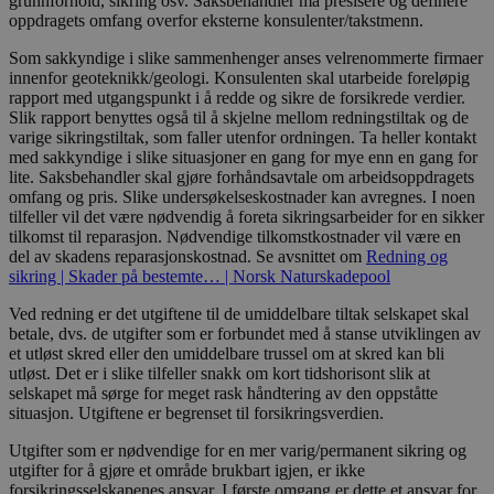
grunnforhold, sikring osv. Saksbehandler må presisere og definere
oppdragets omfang overfor eksterne konsulenter/takstmenn.
Som sakkyndige i slike sammenhenger anses velrenommerte firmaer
innenfor geoteknikk/geologi. Konsulenten skal utarbeide foreløpig
rapport med utgangspunkt i å redde og sikre de forsikrede verdier.
Slik rapport benyttes også til å skjelne mellom redningstiltak og de
varige sikringstiltak, som faller utenfor ordningen. Ta heller kontakt
med sakkyndige i slike situasjoner en gang for mye enn en gang for
lite. Saksbehandler skal gjøre forhåndsavtale om arbeidsoppdragets
omfang og pris. Slike undersøkelseskostnader kan avregnes. I noen
tilfeller vil det være nødvendig å foreta sikringsarbeider for en sikker
tilkomst til reparasjon. Nødvendige tilkomstkostnader vil være en
del av skadens reparasjonskostnad. Se avsnittet om
Redning og
sikring | Skader på bestemte… | Norsk Naturskadepool
Ved redning er det utgiftene til de umiddelbare tiltak selskapet skal
betale, dvs. de utgifter som er forbundet med å stanse utviklingen av
et utløst skred eller den umiddelbare trussel om at skred kan bli
utløst. Det er i slike tilfeller snakk om kort tidshorisont slik at
selskapet må sørge for meget rask håndtering av den oppståtte
situasjon. Utgiftene er begrenset til forsikringsverdien.
Utgifter som er nødvendige for en mer varig/permanent sikring og
utgifter for å gjøre et område brukbart igjen, er ikke
forsikringsselskapenes ansvar. I første omgang er dette et ansvar for