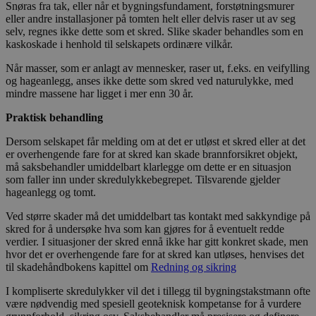
Snøras fra tak, eller når et bygningsfundament, forstøtningsmurer
eller andre installasjoner på tomten helt eller delvis raser ut av seg
selv, regnes ikke dette som et skred. Slike skader behandles som en
kaskoskade i henhold til selskapets ordinære vilkår.
Når masser, som er anlagt av mennesker, raser ut, f.eks. en veifylling
og hageanlegg, anses ikke dette som skred ved naturulykke, med
mindre massene har ligget i mer enn 30 år.
Praktisk behandling
Dersom selskapet får melding om at det er utløst et skred eller at det
er overhengende fare for at skred kan skade brannforsikret objekt,
må saksbehandler umiddelbart klarlegge om dette er en situasjon
som faller inn under skredulykkebegrepet. Tilsvarende gjelder
hageanlegg og tomt.
Ved større skader må det umiddelbart tas kontakt med sakkyndige på
skred for å undersøke hva som kan gjøres for å eventuelt redde
verdier. I situasjoner der skred ennå ikke har gitt konkret skade, men
hvor det er overhengende fare for at skred kan utløses, henvises det
til skadehåndbokens kapittel om
Redning og sikring
I kompliserte skredulykker vil det i tillegg til bygningstakstmann ofte
være nødvendig med spesiell geoteknisk kompetanse for å vurdere