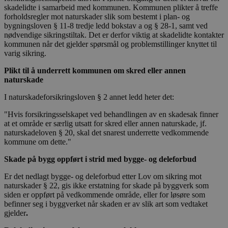
skadelidte i samarbeid med kommunen. Kommunen plikter å treffe
forholdsregler mot naturskader slik som bestemt i plan- og
bygningsloven § 11-8 tredje ledd bokstav a og § 28-1, samt ved
nødvendige sikringstiltak. Det er derfor viktig at skadelidte kontakter
kommunen når det gjelder spørsmål og problemstillinger knyttet til
varig sikring.
Plikt til å underrett kommunen om skred eller annen
naturskade
I naturskadeforsikringsloven § 2 annet ledd heter det:
"Hvis forsikringsselskapet ved behandlingen av en skadesak finner
at et område er særlig utsatt for skred eller annen naturskade, jf.
naturskadeloven § 20, skal det snarest underrette vedkommende
kommune om dette."
Skade på bygg oppført i strid med bygge- og deleforbud
Er det nedlagt bygge- og deleforbud etter Lov om sikring mot
naturskader § 22, gis ikke erstatning for skade på byggverk som
siden er oppført på vedkommende område, eller for løsøre som
befinner seg i byggverket når skaden er av slik art som vedtaket
gjelder
.