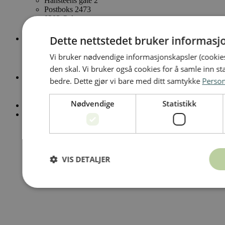
Hansteens gate 2
Postboks 2473
0202 Oslo
E-post
Dette nettstedet bruker informasj
Vi bruker nødvendige informasjonskapsler (cookies
naturskade@naturskadepool.no
den skal. Vi bruker også cookies for å samle inn st
Telefon
bedre. Dette gjør vi bare med ditt samtykke
Perso
23 28 42 00
Nødvendige
Statistikk
Personvernerklæring
Åpenhetsloven
VIS DETALJER