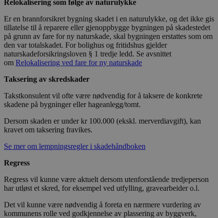
Relokalisering som følge av naturulykke
Er en brannforsikret bygning skadet i en naturulykke, og det ikke gis
tillatelse til å reparere eller gjenoppbygge bygningen på skadestedet
på grunn av fare for ny naturskade, skal bygningen erstattes som om
den var totalskadet. For bolighus og fritidshus gjelder
naturskadeforsikringsloven § 1 tredje ledd. Se avsnittet
om
Relokalisering ved fare for ny naturskade
Taksering av skredskader
Takstkonsulent vil ofte være nødvendig for å taksere de konkrete
skadene på bygninger eller hageanlegg/tomt.
Dersom skaden er under kr 100.000 (ekskl. merverdiavgift), kan
kravet om taksering fravikes.
Se mer om lempningsregler i skadehåndboken
Regress
Regress vil kunne være aktuelt dersom utenforstående tredjeperson
har utløst et skred, for eksempel ved utfylling, gravearbeider o.l.
Det vil kunne være nødvendig å foreta en nærmere vurdering av
kommunens rolle ved godkjennelse av plassering av byggverk,