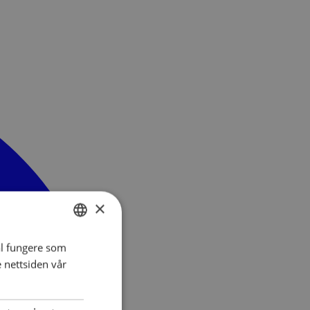
×
al fungere som
NORWEGIAN
e nettsiden vår
ENGLISH