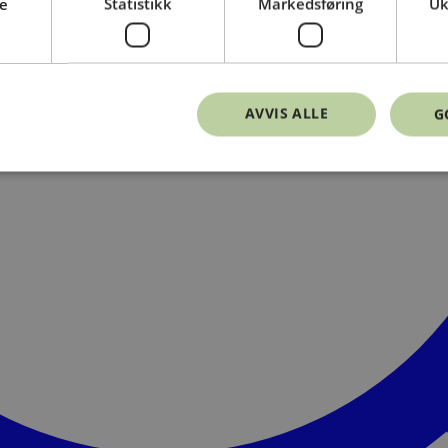
e
Statistikk
Markedsføring
Uk
AVVIS ALLE
G