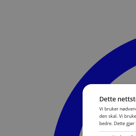
Dette netts
Vi bruker nødvend
den skal. Vi bruk
bedre. Dette gjør