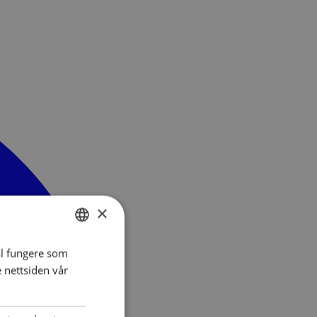
×
al fungere som
NORWEGIAN
e nettsiden vår
ENGLISH