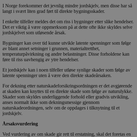
I Norge forekommer det jevnlig mindre jordskjelv, men disse har så
langt i svært liten grad ført til direkte bygningsskader.
I enkelte tilfeller meldes det om riss i bygninger etter slike hendelser.
Det er viktig å være oppmerksom på at dette ofte ikke skyldes selve
jordskjelvet som utløsende årsak.
Bygninger kan over tid kunne utvikle latente spenninger som følge
av blant annet setninger i grunnen, materialtretthet,
temperaturpåvirkning og andre belastninger. Disse forholdene kan
føre til riss uavhengig av ytre hendelser.
Et jordskjelv kan i noen tilfeller utløse synlige skader som følge av
latente spenninger uten å være den direkte skadeårsaken.
For dekning etter naturskadeforsikringsordningen er det avgjørende
at skaden kan knyttes til en direkte skade som følge av naturulykke.
Skader som skyldes underliggende forhold eller gradvis utvikling,
anses normalt ikke som dekningsmessige gjennom
naturskadeordningen, selv om de oppdages i tilknytning til et
jordskjelv.
Årsaksvurdering
Ved vurdering av om skade gir rett til erstatning, skal det foretas en