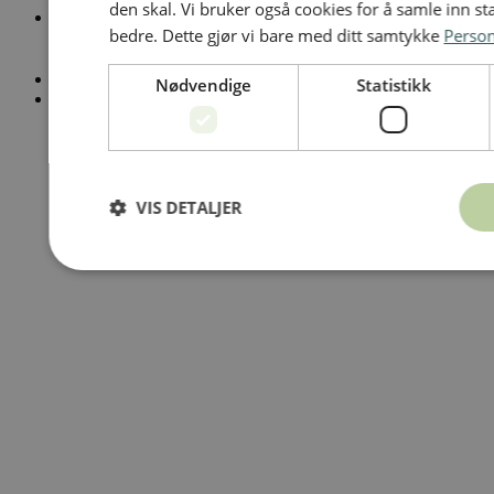
den skal. Vi bruker også cookies for å samle inn st
Telefon
bedre. Dette gjør vi bare med ditt samtykke
Perso
23 28 42 00
Personvernerklæring
Nødvendige
Statistikk
Åpenhetsloven
VIS DETALJER