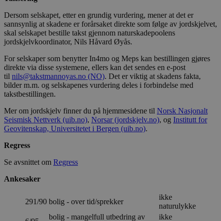
Dersom selskapet, etter en grundig vurdering, mener at det er
sannsynlig at skadene er forårsaket direkte som følge av jordskjelvet,
skal selskapet bestille takst gjennom naturskadepoolens
jordskjelvkoordinator, Nils Håvard Øyås.
For selskaper som benytter In4mo og Meps kan bestillingen gjøres
direkte via disse systemene, ellers kan det sendes en e-post
til
nils@takstmannoyas.no
(NO)
. Det er viktig at skadens fakta,
bilder m.m. og selskapenes vurdering deles i forbindelse med
takstbestillingen.
Mer om jordskjelv finner du på hjemmesidene til
Norsk Nasjonalt
Seismisk Nettverk
(uib.no)
,
Norsar
(jordskjelv.no)
, og
Institutt for
Geovitenskap, Universitetet i Bergen
(uib.no)
.
Regress
Se avsnittet om
Regress
Ankesaker
ikke
291/90
bolig - over tid/sprekker
naturulykke
bolig - mangelfull utbedring av
ikke