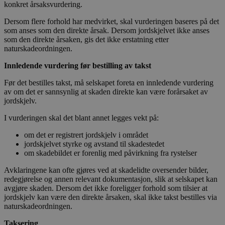
konkret årsaksvurdering.
Dersom flere forhold har medvirket, skal vurderingen baseres på det
som anses som den direkte årsak. Dersom jordskjelvet ikke anses
som den direkte årsaken, gis det ikke erstatning etter
naturskadeordningen.
Innledende vurdering før bestilling av takst
Før det bestilles takst, må selskapet foreta en innledende vurdering
av om det er sannsynlig at skaden direkte kan være forårsaket av
jordskjelv.
I vurderingen skal det blant annet legges vekt på:
om det er registrert jordskjelv i området
jordskjelvet styrke og avstand til skadestedet
om skadebildet er forenlig med påvirkning fra rystelser
Avklaringene kan ofte gjøres ved at skadelidte oversender bilder,
redegjørelse og annen relevant dokumentasjon, slik at selskapet kan
avgjøre skaden. Dersom det ikke foreligger forhold som tilsier at
jordskjelv kan være den direkte årsaken, skal ikke takst bestilles via
naturskadeordningen.
Taksering