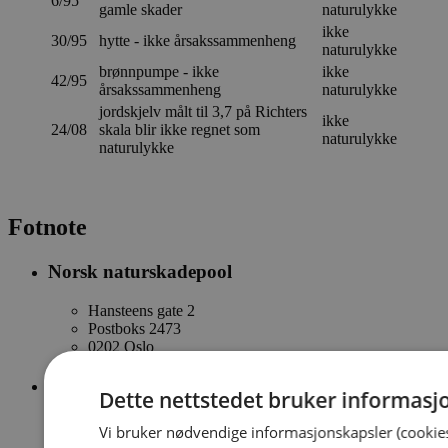
6/95
gamle skader
naturulykke
ikke
30/95
hytte - ikke årsakssammenheng
naturulykke
brønnpumpe - ikke
ikke
42/95
årsakssammenheng
naturulykke
jordskjelv målt til 3,7 på Richters
ikke
24/08
skala blir ikke regnet som
naturulykke
naturulykke
Fotnote
Norsk naturskadepool
Hansteens gate 2
Postboks 2473
0202 Oslo
E-post
Dette nettstedet bruker informasj
naturskade@naturskadepool.no
Vi bruker nødvendige informasjonskapsler (cookies