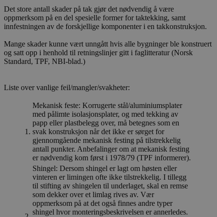
Det store antall skader på tak gjør det nødvendig å være
oppmerksom på en del spesielle former for taktekking, samt
innfestningen av de forskjellige komponenter i en takkonstruksjon.
Mange skader kunne vært unngått hvis alle bygninger ble konstruert
og satt opp i henhold til retningslinjer gitt i faglitteratur (Norsk
Standard, TPF, NBI-blad.)
Liste over vanlige feil/mangler/svakheter:
Mekanisk feste: Korrugerte stål/aluminiumsplater
med pålimte isolasjonsplater, og med tekking av
papp eller plastbelegg over, må betegnes som en
1.
svak konstruksjon når det ikke er sørget for
gjennomgående mekanisk festing på tilstrekkelig
antall punkter. Anbefalinger om at mekanisk festing
er nødvendig kom først i 1978/79 (TPF informerer).
Shingel: Dersom shingel er lagt om høsten eller
vinteren er limingen ofte ikke tilstrekkelig. I tillegg
til stifting av shingelen til underlaget, skal en remse
som dekker over et limlag rives av. Vær
oppmerksom på at det også finnes andre typer
shingel hvor monteringsbeskrivelsen er annerledes.
2.