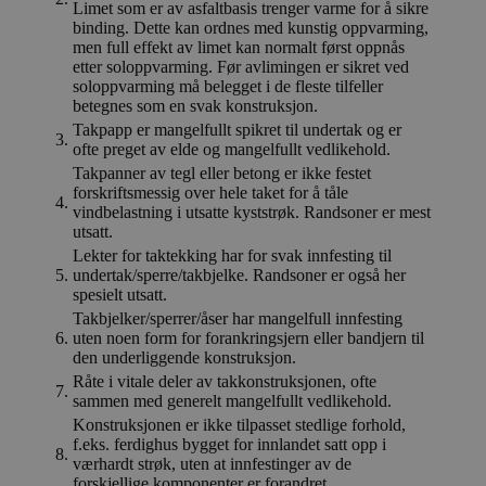
Limet som er av asfaltbasis trenger varme for å sikre
binding. Dette kan ordnes med kunstig oppvarming,
men full effekt av limet kan normalt først oppnås
etter soloppvarming. Før avlimingen er sikret ved
soloppvarming må belegget i de fleste tilfeller
betegnes som en svak konstruksjon.
Takpapp er mangelfullt spikret til undertak og er
3.
ofte preget av elde og mangelfullt vedlikehold.
Takpanner av tegl eller betong er ikke festet
forskriftsmessig over hele taket for å tåle
4.
vindbelastning i utsatte kyststrøk. Randsoner er mest
utsatt.
Lekter for taktekking har for svak innfesting til
5.
undertak/sperre/takbjelke. Randsoner er også her
spesielt utsatt.
Takbjelker/sperrer/åser har mangelfull innfesting
6.
uten noen form for forankringsjern eller bandjern til
den underliggende konstruksjon.
Råte i vitale deler av takkonstruksjonen, ofte
7.
sammen med generelt mangelfullt vedlikehold.
Konstruksjonen er ikke tilpasset stedlige forhold,
f.eks. ferdighus bygget for innlandet satt opp i
8.
værhardt strøk, uten at innfestinger av de
forskjellige komponenter er forandret.