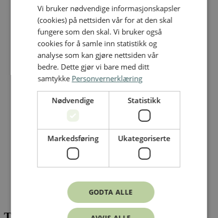
Vi bruker nødvendige informasjonskapsler
ENGLISH
(cookies) på nettsiden vår for at den skal
fungere som den skal. Vi bruker også
cookies for å samle inn statistikk og
analyse som kan gjøre nettsiden vår
bedre. Dette gjør vi bare med ditt
samtykke
Personvernerklæring
Nødvendige
Statistikk
Markedsføring
Ukategoriserte
Skader på bestemte ting/temaer
/
GODTA ALLE
Tak
Tak
AVVIS ALLE