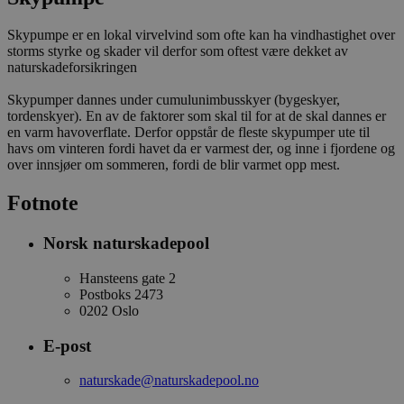
Skypumpe er en lokal virvelvind som ofte kan ha vindhastighet over
storms styrke og skader vil derfor som oftest være dekket av
naturskadeforsikringen
Skypumper dannes under cumulunimbusskyer (bygeskyer,
tordenskyer). En av de faktorer som skal til for at de skal dannes er
en varm havoverflate. Derfor oppstår de fleste skypumper ute til
havs om vinteren fordi havet da er varmest der, og inne i fjordene og
over innsjøer om sommeren, fordi de blir varmet opp mest.
Fotnote
Norsk naturskadepool
Hansteens gate 2
Postboks 2473
0202 Oslo
E-post
naturskade@naturskadepool.no