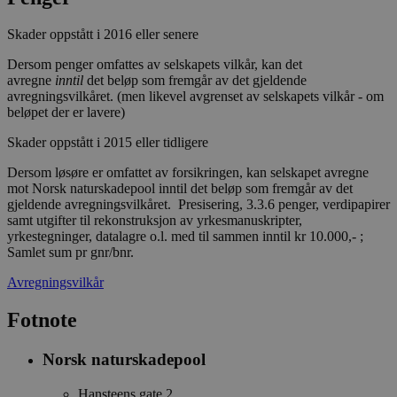
Skader oppstått i 2016 eller senere
Dersom penger omfattes av selskapets vilkår, kan det
avregne
inntil
det beløp som fremgår av det gjeldende
avregningsvilkåret. (men likevel avgrenset av selskapets vilkår - om
beløpet der er lavere)
Skader oppstått i 2015 eller tidligere
Dersom løsøre er omfattet av forsikringen, kan selskapet avregne
mot Norsk naturskadepool inntil det beløp som fremgår av det
gjeldende avregningsvilkåret. Presisering, 3.3.6 penger, verdipapirer
samt utgifter til rekonstruksjon av yrkesmanuskripter,
yrkestegninger, datalagre o.l. med til sammen inntil kr 10.000,- ;
Samlet sum pr gnr/bnr.
Avregningsvilkår
Fotnote
Norsk naturskadepool
Hansteens gate 2