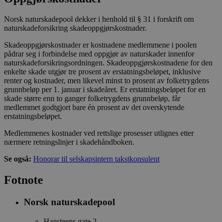
Norsk naturskadepool dekker i henhold til § 31 i forskrift om
naturskadeforsikring skadeoppgjørskostnader.
Skadeoppgjørskostnader er kostnadene medlemmene i poolen
pådrar seg i forbindelse med oppgjør av naturskader innenfor
naturskadeforsikringsordningen. Skadeoppgjørskostnadene for den
enkelte skade utgjør tre prosent av erstatningsbeløpet, inklusive
renter og kostnader, men likevel minst to prosent av folketrygdens
grunnbeløp per 1. januar i skadeåret. Er erstatningsbeløpet for en
skade større enn to ganger folketrygdens grunnbeløp, får
medlemmet godtgjort bare én prosent av det overskytende
erstatningsbeløpet.
Medlemmenes kostnader ved rettslige prosesser utlignes etter
nærmere retningslinjer i skadehåndboken.
Se også:
Honorar til selskapsintern takstkonsulent
Fotnote
Norsk naturskadepool
Hansteens gate 2