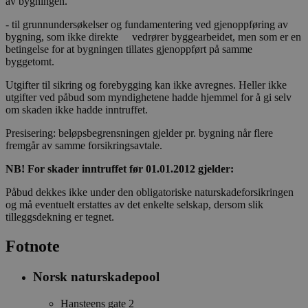
av bygningen.
- til grunnundersøkelser og fundamentering ved gjenoppføring av
bygning, som ikke direkte vedrører byggearbeidet, men som er en
betingelse for at bygningen tillates gjenoppført på samme
byggetomt.
Utgifter til sikring og forebygging kan ikke avregnes. Heller ikke
utgifter ved påbud som myndighetene hadde hjemmel for å gi selv
om skaden ikke hadde inntruffet.
Presisering: beløpsbegrensningen gjelder pr. bygning når flere
fremgår av samme forsikringsavtale.
NB! For skader inntruffet før 01.01.2012 gjelder:
Påbud dekkes ikke under den obligatoriske naturskadeforsikringen
og må eventuelt erstattes av det enkelte selskap, dersom slik
tilleggsdekning er tegnet.
Fotnote
Norsk naturskadepool
Hansteens gate 2