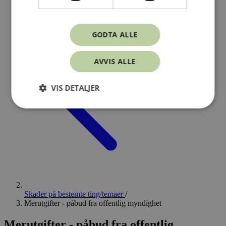
GODTA ALLE
AVVIS ALLE
VIS DETALJER
Skader på bestemte ting/temaer
/
Merutgifter - påbud fra offentlig myndighet
Merutgifter - påbud fra offentlig