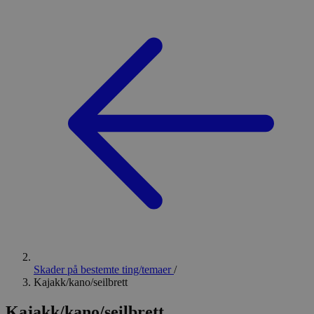
Skader på bestemte ting/temaer
/
Kajakk/kano/seilbrett
Kajakk/kano/seilbrett