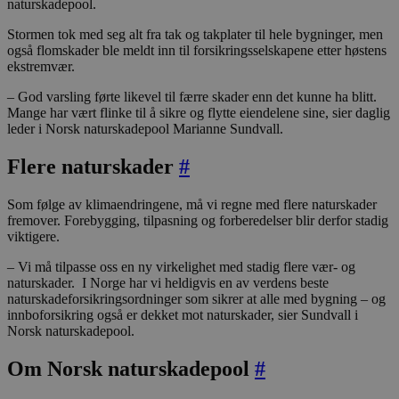
naturskadepool.
Stormen tok med seg alt fra tak og takplater til hele bygninger, men
også flomskader ble meldt inn til forsikringsselskapene etter høstens
ekstremvær.
– God varsling førte likevel til færre skader enn det kunne ha blitt.
Mange har vært flinke til å sikre og flytte eiendelene sine, sier daglig
leder i Norsk naturskadepool Marianne Sundvall.
Flere naturskader
#
Som følge av klimaendringene, må vi regne med flere naturskader
fremover. Forebygging, tilpasning og forberedelser blir derfor stadig
viktigere.
– Vi må tilpasse oss en ny virkelighet med stadig flere vær- og
naturskader. I Norge har vi heldigvis en av verdens beste
naturskadeforsikringsordninger som sikrer at alle med bygning – og
innboforsikring også er dekket mot naturskader, sier Sundvall i
Norsk naturskadepool.
Om Norsk naturskadepool
#