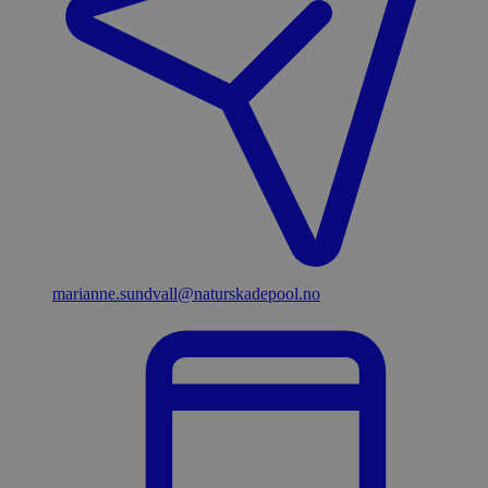
marianne.sundvall​@naturskadepool.no