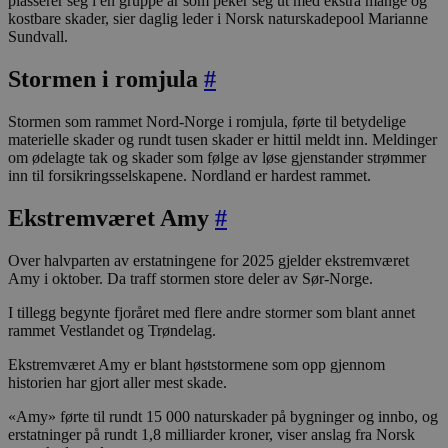
plasserer seg i en gruppe år som peker seg ut med ekstra mange og
kostbare skader, sier daglig leder i Norsk naturskadepool Marianne
Sundvall.
Stormen i romjula
#
Stormen som rammet Nord-Norge i romjula, førte til betydelige
materielle skader og rundt tusen skader er hittil meldt inn. Meldinger
om ødelagte tak og skader som følge av løse gjenstander strømmer
inn til forsikringsselskapene. Nordland er hardest rammet.
Ekstremværet Amy
#
Over halvparten av erstatningene for 2025 gjelder ekstremværet
Amy i oktober. Da traff stormen store deler av Sør-Norge.
I tillegg begynte fjoråret med flere andre stormer som blant annet
rammet Vestlandet og Trøndelag.
Ekstremværet Amy er blant høststormene som opp gjennom
historien har gjort aller mest skade.
«Amy» førte til rundt 15 000 naturskader på bygninger og innbo, og
erstatninger på rundt 1,8 milliarder kroner, viser anslag fra Norsk