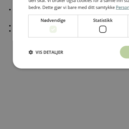
den skal. Vi bruker også cookies for å samle inn st
bedre. Dette gjør vi bare med ditt samtykke
Perso
Telefon
Nødvendige
Statistikk
23 28 42 00
Personvernerklæring
Åpenhetsloven
VIS DETALJER