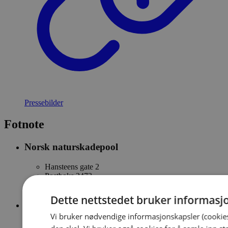
Pressebilder
Fotnote
Norsk naturskadepool
Hansteens gate 2
Postboks 2473
0202 Oslo
Dette nettstedet bruker informasj
E-post
Vi bruker nødvendige informasjonskapsler (cookies
naturskade@naturskadepool.no