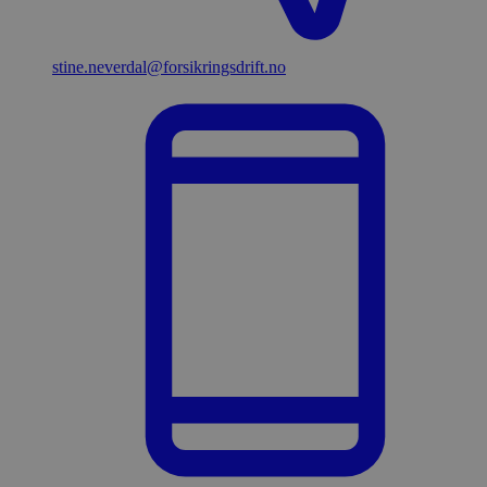
stine.neverdal​@forsikringsdrift.no