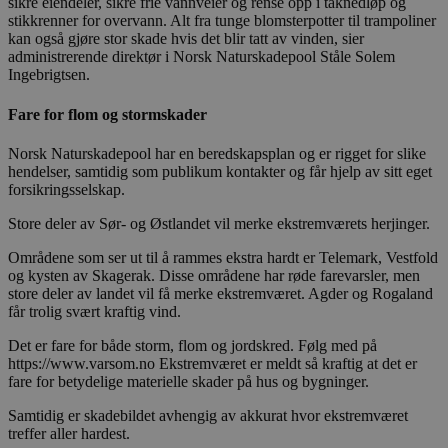
sikre eiendeler, sikre frie vannveier og rense opp i taknedløp og
stikkrenner for overvann. Alt fra tunge blomsterpotter til trampoliner
kan også gjøre stor skade hvis det blir tatt av vinden, sier
administrerende direktør i Norsk Naturskadepool Ståle Solem
Ingebrigtsen.
Fare for flom og stormskader
Norsk Naturskadepool har en beredskapsplan og er rigget for slike
hendelser, samtidig som publikum kontakter og får hjelp av sitt eget
forsikringsselskap.
Store deler av Sør- og Østlandet vil merke ekstremværets herjinger.
Områdene som ser ut til å rammes ekstra hardt er Telemark, Vestfold
og kysten av Skagerak. Disse områdene har røde farevarsler, men
store deler av landet vil få merke ekstremværet. Agder og Rogaland
får trolig svært kraftig vind.
Det er fare for både storm, flom og jordskred. Følg med på
https://www.varsom.no
Ekstremværet er meldt så kraftig at det er
fare for betydelige materielle skader på hus og bygninger.
Samtidig er skadebildet avhengig av akkurat hvor ekstremværet
treffer aller hardest.