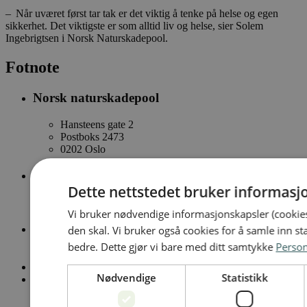
– Når uværet først tar tak er det viktig å tenke på helse og egen
sikkerhet. Det viktigste er som alltid liv og helse, sier Solem
Ingebrigtsen i Norsk Naturskadepool.
Fotnote
Norsk naturskadepool
Hansteens gate 2
Postboks 2473
0202 Oslo
E-post
Dette nettstedet bruker informasj
naturskade@naturskadepool.no
Vi bruker nødvendige informasjonskapsler (cookies
Telefon
den skal. Vi bruker også cookies for å samle inn st
bedre. Dette gjør vi bare med ditt samtykke
Perso
23 28 42 00
Personvernerklæring
Nødvendige
Statistikk
Åpenhetsloven