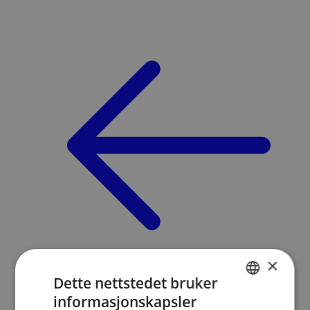
×
Dette nettstedet bruker
Medlemsinformasjon
/
informasjonskapsler
NORWEGIAN