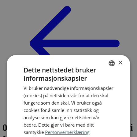
×
Dette nettstedet bruker
informasjonskapsler
NORWEGIAN
Vi bruker nødvendige informasjonskapsler
ENGLISH
(cookies) på nettsiden vår for at den skal
fungere som den skal. Vi bruker også
2026
/
cookies for å samle inn statistikk og
05 2026 Innkalling til årsmøte i Norsk naturskadepool
analyse som kan gjøre nettsiden vår
bedre. Dette gjør vi bare med ditt
05 2026 Innkalling til årsmøte i
samtykke
Personvernerklæring