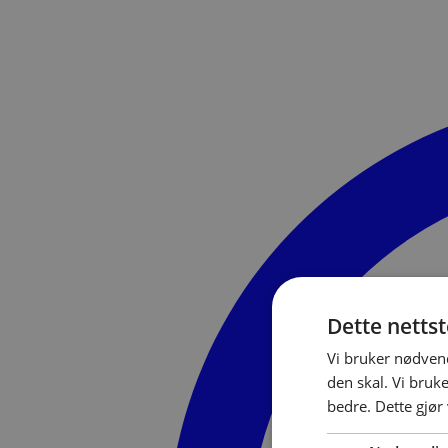
Dette netts
Vi bruker nødvend
den skal. Vi bruk
bedre. Dette gjør