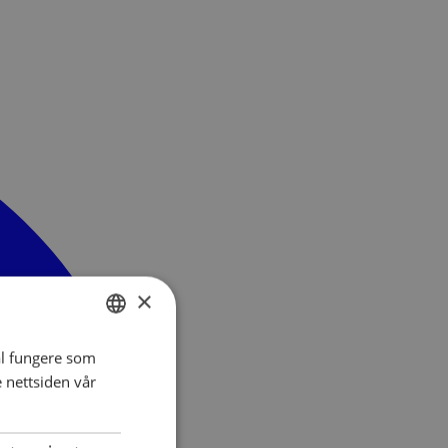
×
al fungere som
NORWEGIAN
e nettsiden vår
ENGLISH