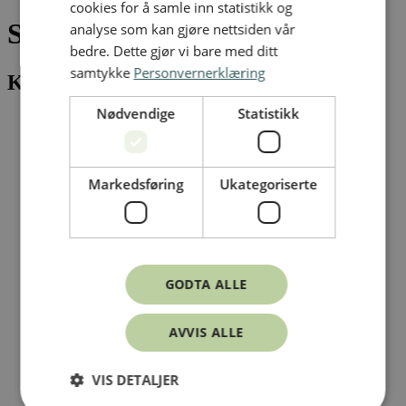
cookies for å samle inn statistikk og
Synnøve Bjerved Folkvord
analyse som kan gjøre nettsiden vår
bedre. Dette gjør vi bare med ditt
samtykke
Personvernerklæring
Kontaktpersoner
#
Nødvendige
Statistikk
Markedsføring
Ukategoriserte
GODTA ALLE
AVVIS ALLE
Synnøve Bjerved Folkvord
Skadesjef i Norsk naturskadepool
VIS DETALJER