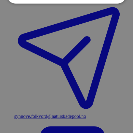
synnove.folkvord​@naturskadepool.no